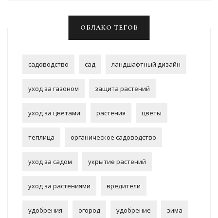
ОБЛАКО ТЕГОВ
садоводство
сад
ландшафтный дизайн
уход за газоном
защита растений
уход за цветами
растения
цветы
теплица
органическое садоводство
уход за садом
укрытие растений
уход за растениями
вредители
удобрения
огород
удобрение
зима