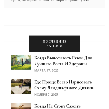
Рассказывается о плюсах выращивания
солнцелюбивых кустарников, нюансах ухода и
ошибках, которых стоит избегать. Подобраны
интересные факты и советы для тех, кто ищет
украшение для солнечного участка. Приведён
личный опыт и лайфхаки для уверенного
ПОСЛЕДНИЕ
результата.
ЗАПИСИ
Когда Вычесывать Газон Для
Лучшего Роста И Здоровья
МАРТА 17, 2025
Где Проще Всего Нарисовать
Схему Ландшафтного Дизайна
Дома?
НОЯБРЯ 7, 2025
Когда Не Стоит Сажать