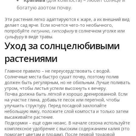
богатую азотом почву.
Эти растения легко адаптируются к жаре, а их внешний вид
делает сад ярче. Если хочется чего‑то необычного,
попробуйте
петунию
,
гипсофилу
в солнечном уголке или
сульфуру
в виде травы.
Уход за солнцелюбивыми
растениями
Главное правило – не переусердствовать с водой.
Солнечные места быстро сушат почву, поэтому полив
должен быть регулярным, но не обильным. Лучше поливать
утром, чтобы листья успели высохнуть к вечеру.
Почва должна быть лёгкой и хорошо дренированной. Если
на участке глина, добавьте песок или перегной, чтобы
улучшить структуру. Перед посадкой захлопайте
небольшую ямку, положите слой компоста и только затем
высаживайте растение.
Подкормки – ещё один нюанс. В начале сезона используйте
комплексное удобрение с высоким содержанием калия (это
помогает цветам и плодам). После первой трудовой