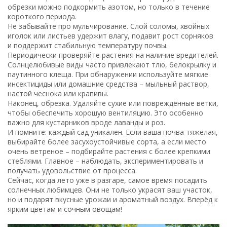
обрезки можно подкормить азотом, но только в течение
короткого периода.
Не забывайте про мульчирование. Слой соломы, хвойных
иголок или листьев удержит влагу, подавит рост сорняков
и поддержит стабильную температуру почвы.
Периодически проверяйте растения на наличие вредителей.
Солнцелюбивые виды часто привлекают тлю, белокрылку и
паутинного клеща. При обнаружении используйте мягкие
инсектициды или домашние средства – мыльный раствор,
настой чеснока или крапивы.
Наконец, обрезка. Удаляйте сухие или повреждённые ветки,
чтобы обеспечить хорошую вентиляцию. Это особенно
важно для кустарников вроде лаванды и роз.
И помните: каждый сад уникален. Если ваша почва тяжёлая,
выбирайте более засухоустойчивые сорта, а если место
очень ветреное – подбирайте растения с более крепкими
стеблями. Главное – наблюдать, экспериментировать и
получать удовольствие от процесса.
Сейчас, когда лето уже в разгаре, самое время посадить
солнечных любимцев. Они не только украсят ваш участок,
но и подарят вкусные урожаи и ароматный воздух. Вперёд к
ярким цветам и сочным овощам!