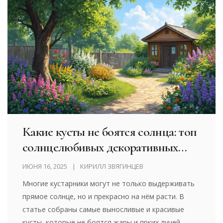
Какие кусты не боятся солнца: топ
солнцелюбивых декоративных
кустарников
ИЮНЯ 16, 2025
КИРИЛЛ ЗВЯГИНЦЕВ
Многие кустарники могут не только выдерживать
прямое солнце, но и прекрасно на нём расти. В
статье собраны самые выносливые и красивые
кусты, которые не боятся жары и ярких лучей.