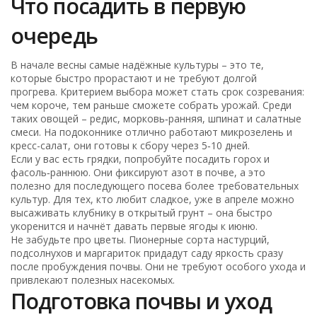
Что посадить в первую
очередь
В начале весны самые надёжные культуры – это те,
которые быстро прорастают и не требуют долгой
прогрева. Критерием выбора может стать срок созревания:
чем короче, тем раньше сможете собрать урожай. Среди
таких овощей – редис, морковь‑ранняя, шпинат и салатные
смеси. На подоконнике отлично работают микрозелень и
кресс-салат, они готовы к сбору через 5‑10 дней.
Если у вас есть грядки, попробуйте посадить горох и
фасоль‑раннюю. Они фиксируют азот в почве, а это
полезно для последующего посева более требовательных
культур. Для тех, кто любит сладкое, уже в апреле можно
высаживать клубнику в открытый грунт – она быстро
укоренится и начнёт давать первые ягоды к июню.
Не забудьте про цветы. Пионерные сорта настурций,
подсолнухов и маргариток придадут саду яркость сразу
после пробуждения почвы. Они не требуют особого ухода и
привлекают полезных насекомых.
Подготовка почвы и уход