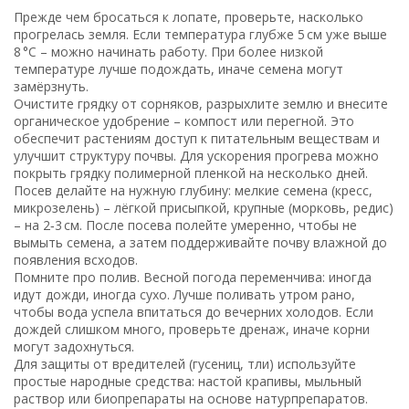
Прежде чем бросаться к лопате, проверьте, насколько
прогрелась земля. Если температура глубже 5 см уже выше
8 °C – можно начинать работу. При более низкой
температуре лучше подождать, иначе семена могут
замёрзнуть.
Очистите грядку от сорняков, разрыхлите землю и внесите
органическое удобрение – компост или перегной. Это
обеспечит растениям доступ к питательным веществам и
улучшит структуру почвы. Для ускорения прогрева можно
покрыть грядку полимерной пленкой на несколько дней.
Посев делайте на нужную глубину: мелкие семена (кресс,
микрозелень) – лёгкой присыпкой, крупные (морковь, редис)
– на 2‑3 см. После посева полейте умеренно, чтобы не
вымыть семена, а затем поддерживайте почву влажной до
появления всходов.
Помните про полив. Весной погода переменчива: иногда
идут дожди, иногда сухо. Лучше поливать утром рано,
чтобы вода успела впитаться до вечерних холодов. Если
дождей слишком много, проверьте дренаж, иначе корни
могут задохнуться.
Для защиты от вредителей (гусениц, тли) используйте
простые народные средства: настой крапивы, мыльный
раствор или биопрепараты на основе натурпрепаратов.