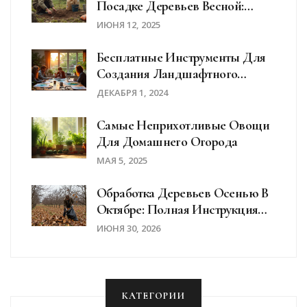
Посадке Деревьев Весной:
Практические Советы
ИЮНЯ 12, 2025
Бесплатные Инструменты Для
Создания Ландшафтного
Дизайна
ДЕКАБРЯ 1, 2024
Самые Неприхотливые Овощи
Для Домашнего Огорода
МАЯ 5, 2025
Обработка Деревьев Осенью В
Октябре: Полная Инструкция
По Защите От Болезней И
ИЮНЯ 30, 2026
Вредителей
КАТЕГОРИИ