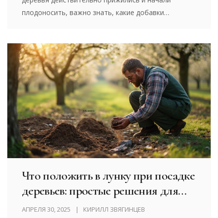
плодоносить, важно знать, какие добавки
улучшают структуру земли и дают стартовое
питание корням. В статье расскажу, на что стоит
обратить внимание весной, какие удобрения
реально работают, и какие вещества стоит
избегать. Будут советы для разных типов почв и
отдельные лайфхаки для новичков. Всё просто,
конкретно и по делу.
Что положить в лунку при посадке
деревьев: простые решения для
крепкой корневой системы
АПРЕЛЯ 30, 2025
КИРИЛЛ ЗВЯГИНЦЕВ