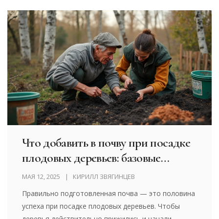
Что добавить в почву при посадке
плодовых деревьев: базовые
советы для весенней посадки
МАЯ 12, 2025
КИРИЛЛ ЗВЯГИНЦЕВ
Правильно подготовленная почва — это половина
успеха при посадке плодовых деревьев. Чтобы
деревья действительно прижились и начали