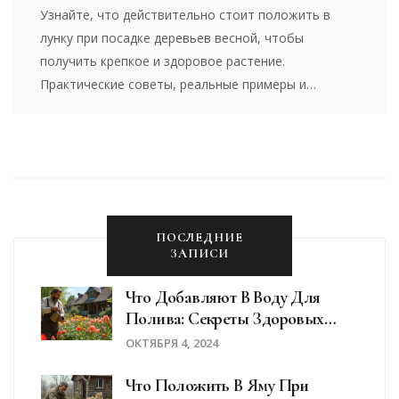
Узнайте, что действительно стоит положить в
лунку при посадке деревьев весной, чтобы
получить крепкое и здоровое растение.
Практические советы, реальные примеры и
нюансы, которые помогут избежать ошибок.
Можно ли использовать перегной, надо ли
добавлять минеральные удобрения, поможет ли
золы или шунгит? Простые объяснения, никаких
мифов и ненужных хлопот – только то, что
реально работает в саду.
ПОСЛЕДНИЕ
ЗАПИСИ
Что Добавляют В Воду Для
Полива: Секреты Здоровых
Цветов
ОКТЯБРЯ 4, 2024
Что Положить В Яму При