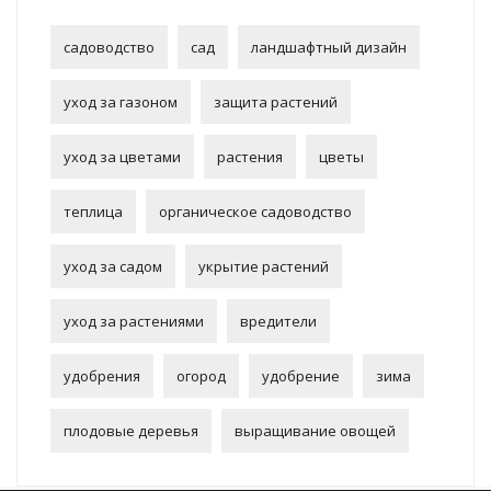
садоводство
сад
ландшафтный дизайн
уход за газоном
защита растений
уход за цветами
растения
цветы
теплица
органическое садоводство
уход за садом
укрытие растений
уход за растениями
вредители
удобрения
огород
удобрение
зима
плодовые деревья
выращивание овощей