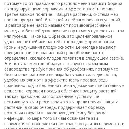
потому что от правильного расположения зависит борьба
с конкурирующими сорняками и эффективность полива.
Третье важное понятие –
Защита растений
,
система мер
против вредителей, болезней и неблагоприятных условий
.
В разговоре её часто называют
противоагрессивные
методы
, и без неё даже лучшие сорта могут умереть от тли
или гусениц. Наконец,
Обрезка
,
это целенаправленное
удаление ветвей или частей ствола для формирования
кроны и улучшения плодоносности
. Её иногда называют
прищипывание
, и правильный срок обрезки часто
определяет, сколько плодов появится в следующем сезоне.
Эти пять элементов образуют тесную сеть:
основы
садоводства требуют знания об удобрениях, потому что
без питания растения не вырабатывают силы для роста;
удобрения влияют на эффективность посадки, ведь
правильно подготовленная почва удерживает питательные
вещества; хорошая посадка облегчает защиту растений,
так как правильно расположенные кусты лучше
вентилируются и реже заражаются вредителями; защита
растений, в свою очередь, поддерживает обрезку,
позволяя сохранить здоровую древесину без риска
инфекций. По мере того как вы осваиваете эти
взаимосвязи, появляется пространство для экспериментов: