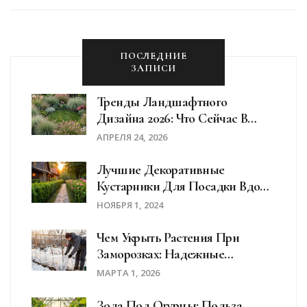
ПОСЛЕДНИЕ
ЗАПИСИ
Тренды Ландшафтного
Дизайна 2026: Что Сейчас В
Моде На Загородных Участках
АПРЕЛЯ 24, 2026
Лучшие Декоративные
Кустарники Для Посадки Вдоль
Дома
НОЯБРЯ 1, 2024
Чем Укрыть Растения При
Заморозках: Надежные
Способы И Материалы
МАРТА 1, 2026
Зола Под Огурцы: Польза,